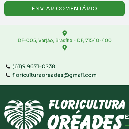
DF-005, Varjão, Brasília - DF, 71540-400
(61)9 9671-0238
floriculturaoreades@gmail.com
E