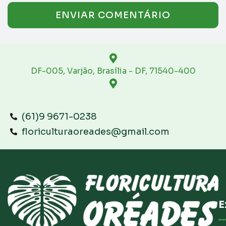
DF-005, Varjão, Brasília - DF, 71540-400
(61)9 9671-0238
floriculturaoreades@gmail.com
E