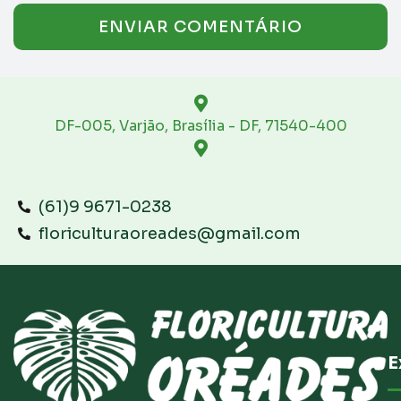
DF-005, Varjão, Brasília - DF, 71540-400
(61)9 9671-0238
floriculturaoreades@gmail.com
E