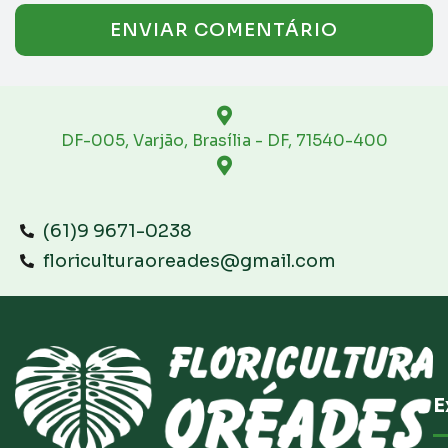
DF-005, Varjão, Brasília - DF, 71540-400
(61)9 9671-0238
floriculturaoreades@gmail.com
E