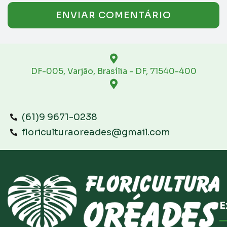
DF-005, Varjão, Brasília - DF, 71540-400
(61)9 9671-0238
floriculturaoreades@gmail.com
E