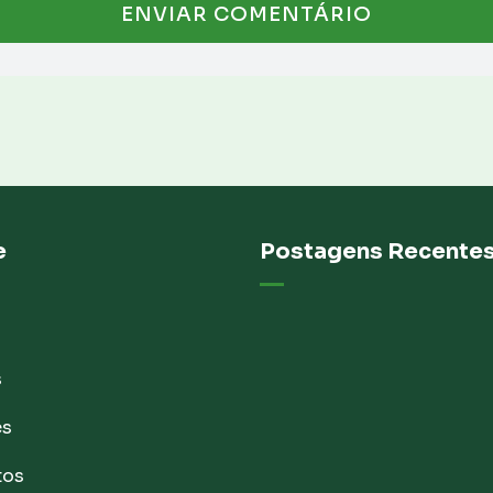
e
Postagens Recente
s
es
tos