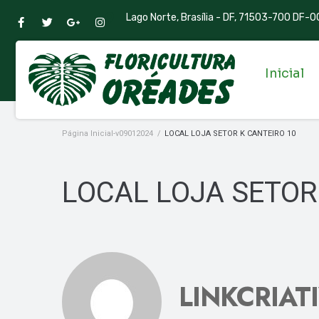
Lago Norte, Brasília - DF, 71503-700 DF-00
Inicial
Página Inicial-v09012024
/
LOCAL LOJA SETOR K CANTEIRO 10
LOCAL LOJA SETOR
LINKCRIAT