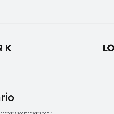
R K
LO
rio
rigatórios são marcados com
*