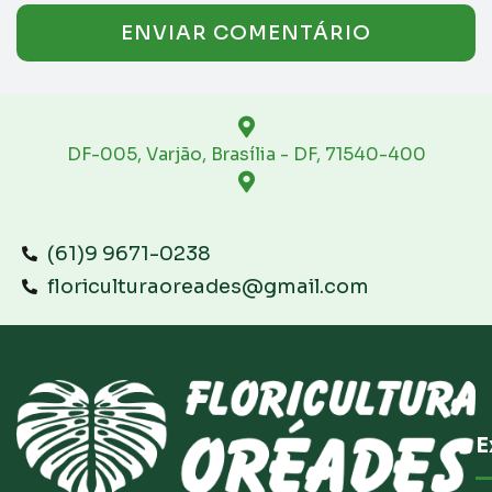
DF-005, Varjão, Brasília - DF, 71540-400
(61)9 9671-0238
floriculturaoreades@gmail.com
E