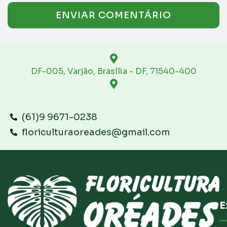
DF-005, Varjão, Brasília - DF, 71540-400
(61)9 9671-0238
floriculturaoreades@gmail.com
E