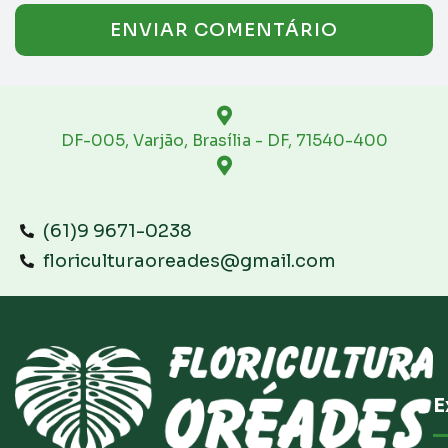
DF-005, Varjão, Brasília - DF, 71540-400
(61)9 9671-0238
floriculturaoreades@gmail.com
E