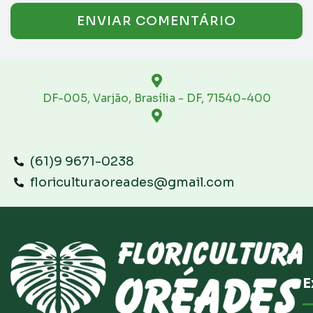
DF-005, Varjão, Brasília - DF, 71540-400
(61)9 9671-0238
floriculturaoreades@gmail.com
E