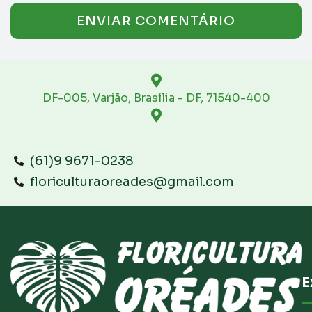
DF-005, Varjão, Brasília - DF, 71540-400
(61)9 9671-0238
floriculturaoreades@gmail.com
E