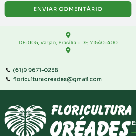
DF-005, Varjão, Brasília - DF, 71540-400
(61)9 9671-0238
floriculturaoreades@gmail.com
E