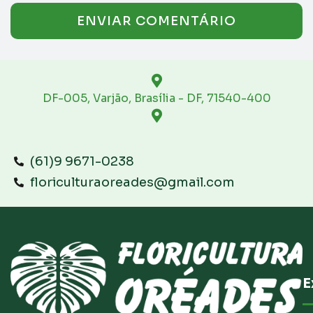
DF-005, Varjão, Brasília - DF, 71540-400
(61)9 9671-0238
floriculturaoreades@gmail.com
E