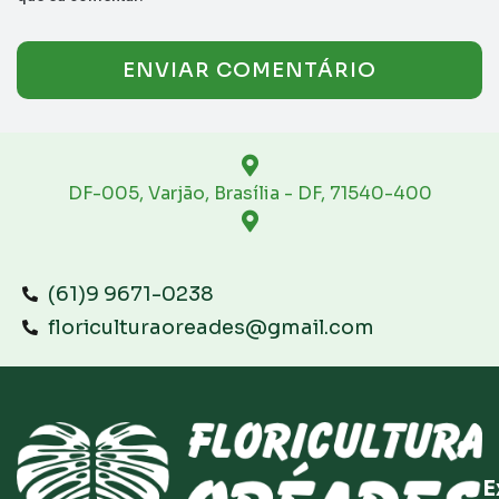
DF-005, Varjão, Brasília - DF, 71540-400
(61)9 9671-0238
floriculturaoreades@gmail.com
E