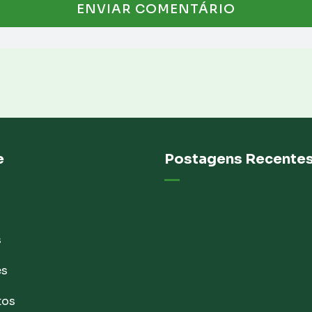
e
Postagens Recente
s
es
tos