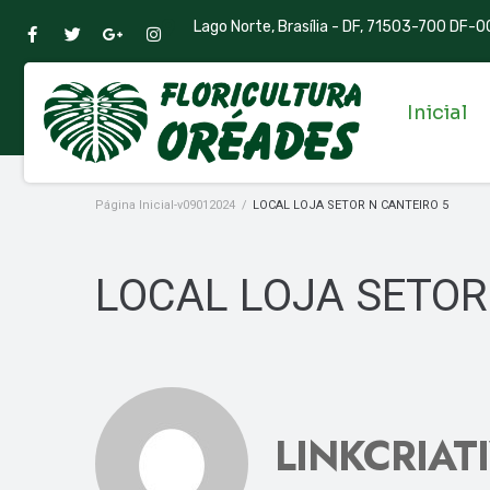
Lago Norte, Brasília - DF, 71503-700 DF-00
Inicial
Página Inicial-v09012024
/
LOCAL LOJA SETOR N CANTEIRO 5
LOCAL LOJA SETOR
LINKCRIAT