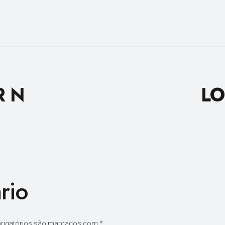
R N
LO
rio
rigatórios são marcados com
*