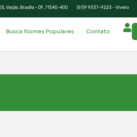
5, Varjão, Brasília - DF, 71540-400
(61)9 9337-9223 - Viveiro
Busca Nomes Populares
Contato