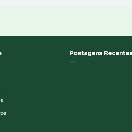
e
Postagens Recente
s
es
tos