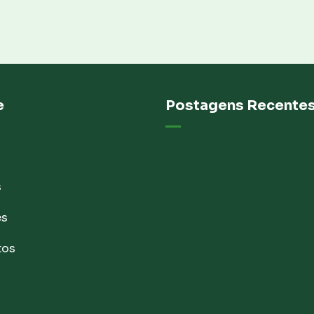
e
Postagens Recente
s
es
tos