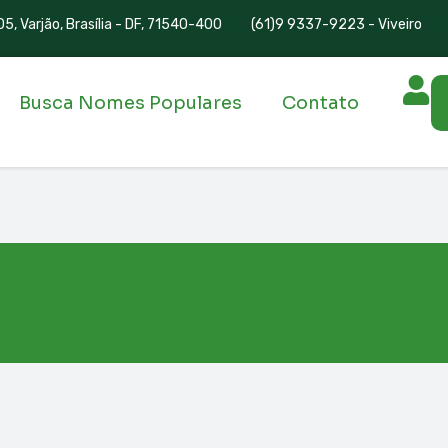
5, Varjão, Brasília - DF, 71540-400
(61)9 9337-9223 - Viveiro
Busca Nomes Populares
Contato