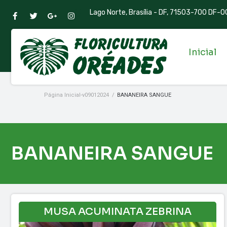
Lago Norte, Brasília - DF, 71503-700 DF-00
Inicial
Página Inicial-v09012024
/
BANANEIRA SANGUE
BANANEIRA SANGUE
MUSA ACUMINATA ZEBRINA