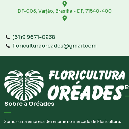
DF-005, Varjão, Brasília - DF, 71540-400
(61)9 9671-0238
floriculturaoreades@gmail.com
E
Sobre a Oréades
Somos uma empresa de renome no mercado de Floricultura.