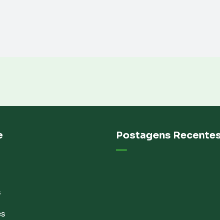
e
Postagens Recente
s
es