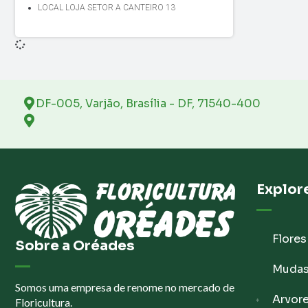
LOCAL LOJA SETOR A CANTEIRO 13
DF-005, Varjão, Brasília - DF, 71540-400
Explor
Flores
Sobre a Oréades
Muda
Somos uma empresa de renome no mercado de
Arvor
Floricultura.