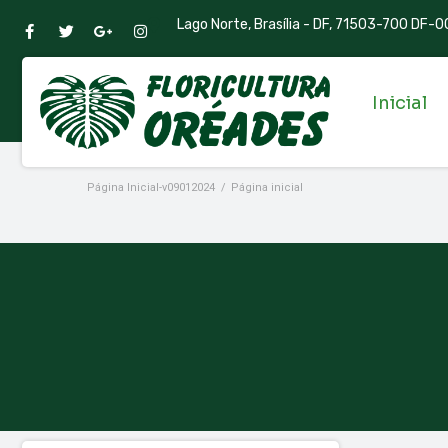
Lago Norte, Brasília - DF, 71503-700 DF-00
Inicial
Página Inicial-v09012024
/
Página inicial