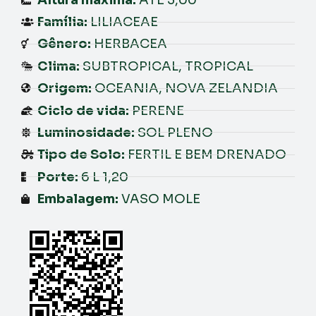
Família:
LILIACEAE
Gênero:
HERBACEA
Clima:
SUBTROPICAL, TROPICAL
Origem:
OCEANIA, NOVA ZELANDIA
Ciclo de vida:
PERENE
Luminosidade:
SOL PLENO
Tipo de Solo:
FERTIL E BEM DRENADO
Porte:
6 L 1,20
Embalagem:
VASO MOLE