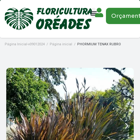
Orçamen
Página Inicial-v09012024
/
Página inicial
/
PHORMIUM TENAX RUBRO