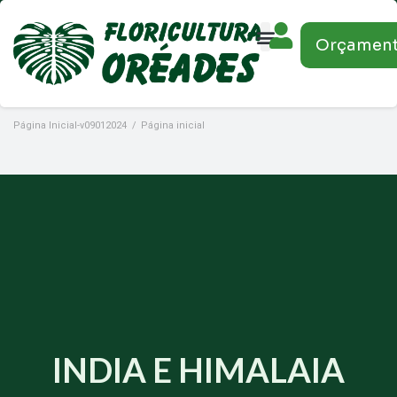
Orçamen
Página Inicial-v09012024
/
Página inicial
INDIA E HIMALAIA