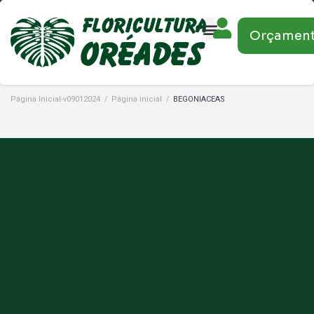
Orçamen
Página Inicial-v09012024
/
Página inicial
/
BEGONIACEAS