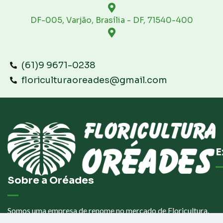
DF-005, Varjão, Brasília - DF, 71540-400
(61)9 9671-0238
floriculturaoreades@gmail.com
E
Sobre a Oréades
Somos uma empresa de renome no mercado de Floricultura.