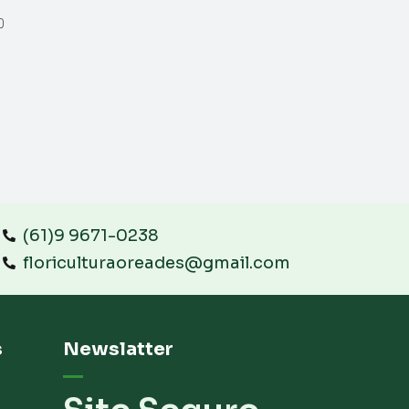
0
(61)9 9671-0238
floriculturaoreades@gmail.com
s
Newslatter