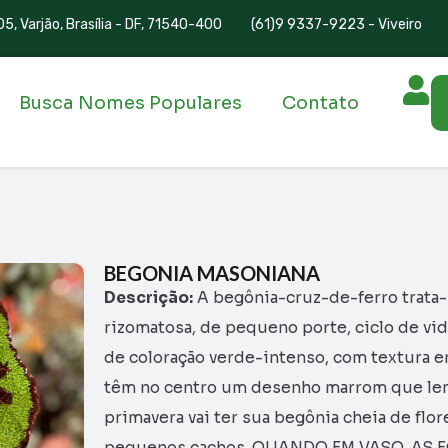
5, Varjão, Brasília - DF, 71540-400
(61)9 9337-9223 - Viveiro
Busca Nomes Populares
Contato
BEGONIA MASONIANA
Descrição:
A begônia-cruz-de-ferro trata-
rizomatosa, de pequeno porte, ciclo de vid
de coloração verde-intenso, com textura e
têm no centro um desenho marrom que lembr
primavera vai ter sua begônia cheia de flo
pequenos cachos. QUANDO EM VASO, AS