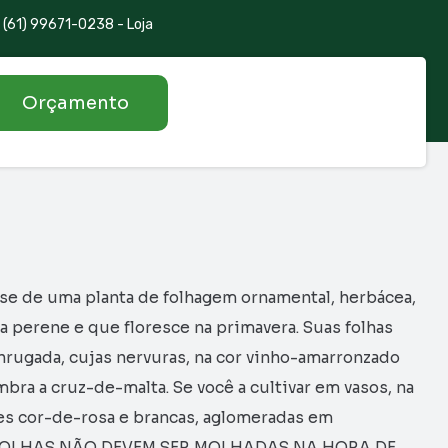
(61) 99671-0238 - Loja
Orçamento
se de uma planta de folhagem ornamental, herbácea,
a perene e que floresce na primavera. Suas folhas
nrugada, cujas nervuras, na cor vinho-amarronzado
a a cruz-de-malta. Se você a cultivar em vasos, na
res cor-de-rosa e brancas, aglomeradas em
 FOLHAS NÃO DEVEM SER MOLHADAS NA HORA DE