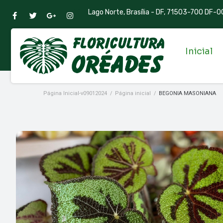
Lago Norte, Brasília - DF, 71503-700 DF-00
Inicial
Página Inicial-v09012024
/
Página inicial
/
BEGONIA MASONIANA