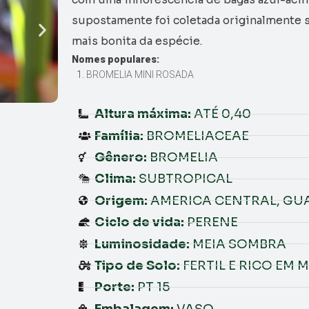
supostamente foi coletada originalmente s
mais bonita da espécie.
Nomes populares:
BROMELIA MINI ROSADA
Altura máxima:
ATÉ 0,40
Família:
BROMELIACEAE
Gênero:
BROMELIA
Clima:
SUBTROPICAL
Origem:
AMERICA CENTRAL, GU
Ciclo de vida:
PERENE
Luminosidade:
MEIA SOMBRA
Tipo de Solo:
FERTIL E RICO EM
Porte:
PT 15
Embalagem:
VASO