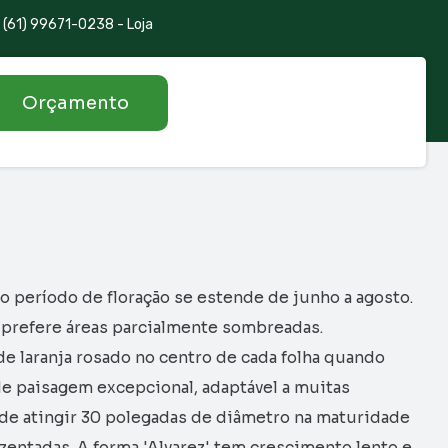
(61) 99671-0238 - Loja
Orçamento
 o período de floração se estende de junho a agosto.
a prefere áreas parcialmente sombreadas.
de laranja rosado no centro de cada folha quando
 de paisagem excepcional, adaptável a muitas
ode atingir 30 polegadas de diâmetro na maturidade
zentadas. A forma 'Alvarez' tem crescimento lento e