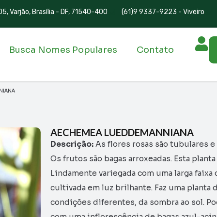
5, Varjão, Brasília - DF, 71540-400
(61)9 9337-9223 - Viveiro
Busca Nomes Populares
Contato
NIANA
AECHEMEA LUEDDEMANNIANA
Descrição:
As flores rosas são tubulares e
Os frutos são bagas arroxeadas. Esta plant
Lindamente variegada com uma larga faixa 
cultivada em luz brilhante. Faz uma planta
condições diferentes, da sombra ao sol. P
com uma inflorescência de bagas azul-acin