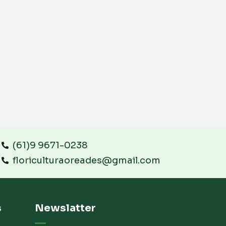
(61)9 9671-0238
floriculturaoreades@gmail.com
s
Newslatter