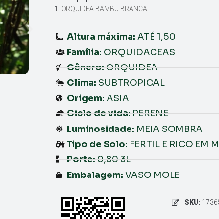
ORQUIDEA BAMBU BRANCA
Altura máxima:
ATÉ 1,50
Família:
ORQUIDACEAS
Gênero:
ORQUIDEA
Clima:
SUBTROPICAL
Origem:
ASIA
Ciclo de vida:
PERENE
Luminosidade:
MEIA SOMBRA
Tipo de Solo:
FERTIL E RICO EM
Porte:
0,80 3L
Embalagem:
VASO MOLE
SKU:
1736