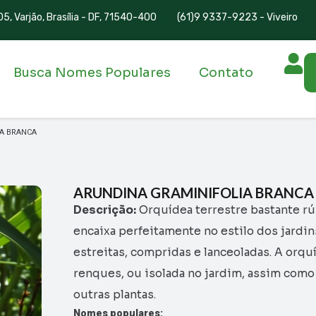
5, Varjão, Brasília - DF, 71540-400
(61)9 9337-9223 - Viveiro
Busca Nomes Populares
Contato
IA BRANCA
ARUNDINA GRAMINIFOLIA BRANCA
Descrição:
Orquídea terrestre bastante rú
encaixa perfeitamente no estilo dos jardin
estreitas, compridas e lanceoladas. A orq
renques, ou isolada no jardim, assim com
outras plantas.
Nomes populares: