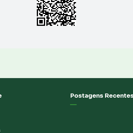
e
Postagens Recente
s