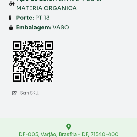
MATERIA ORGANICA
Porte:
PT 13
Embalagem:
VASO
Sem SKU.
DF-005, Varjão, Brasília - DF, 71540-400