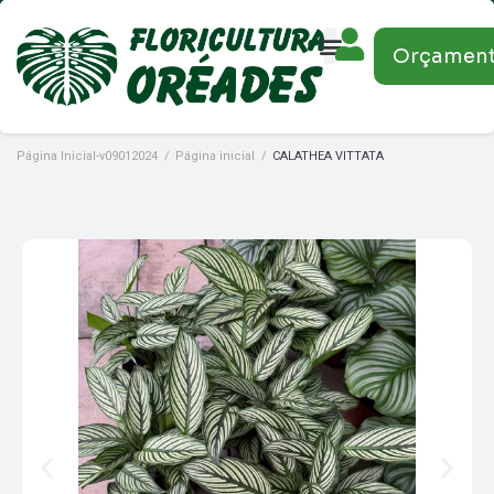
Orçamen
Página Inicial-v09012024
/
Página inicial
/
CALATHEA VITTATA