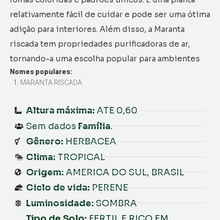
relativamente fácil de cuidar e pode ser uma ótima
adição para interiores. Além disso, a Maranta
riscada tem propriedades purificadoras de ar,
tornando-a uma escolha popular para ambientes
Nomes populares:
MARANTA RISCADA
Altura máxima:
ATE 0,60
Sem dados
Família
.
Gênero:
HERBACEA
Clima:
TROPICAL
Origem:
AMERICA DO SUL, BRASIL
Ciclo de vida:
PERENE
Luminosidade:
SOMBRA
Tipo de Solo:
FERTIL E RICO EM