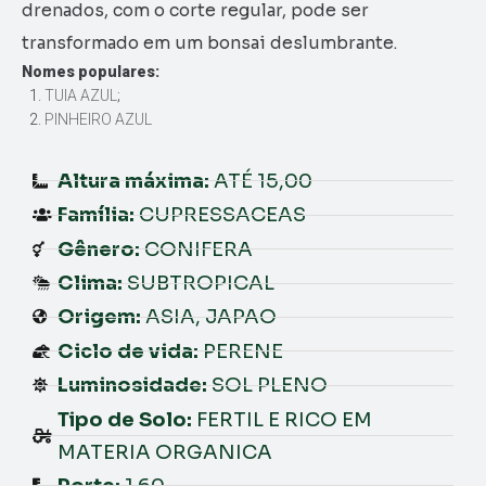
drenados, com o corte regular, pode ser
transformado em um bonsai deslumbrante.
Nomes populares:
TUIA AZUL
;
PINHEIRO AZUL
Altura máxima:
ATÉ 15,00
Família:
CUPRESSACEAS
Gênero:
CONIFERA
Clima:
SUBTROPICAL
Origem:
ASIA, JAPAO
Ciclo de vida:
PERENE
Luminosidade:
SOL PLENO
Tipo de Solo:
FERTIL E RICO EM
MATERIA ORGANICA
Porte:
1.60