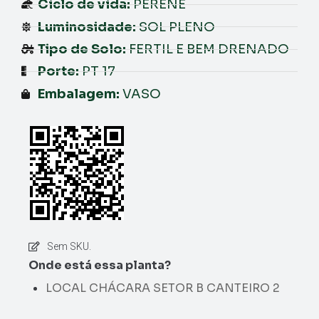
Ciclo de vida:
PERENE
Luminosidade:
SOL PLENO
Tipo de Solo:
FERTIL E BEM DRENADO
Porte:
PT 17
Embalagem:
VASO
Sem SKU.
Onde está essa planta?
LOCAL CHÁCARA SETOR B CANTEIRO 2