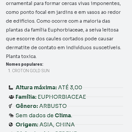
ornamental para formar cercas vivas imponentes,
como ponto focal em jardins e em vasos ao redor
de edifícios. Como ocorre com a maioria das
plantas da família Euphorbiaceae, a seiva leitosa
que escorre dos caules cortados pode causar
dermatite de contato em indivíduos suscetíveis.
Planta toxica.
Nomes populares:
CROTON GOLD SUN
Altura máxima:
ATÉ 3,00
Família:
EUPHORBIACEAE
Gênero:
ARBUSTO
Sem dados de
Clima
.
Origem:
ASIA, CHINA