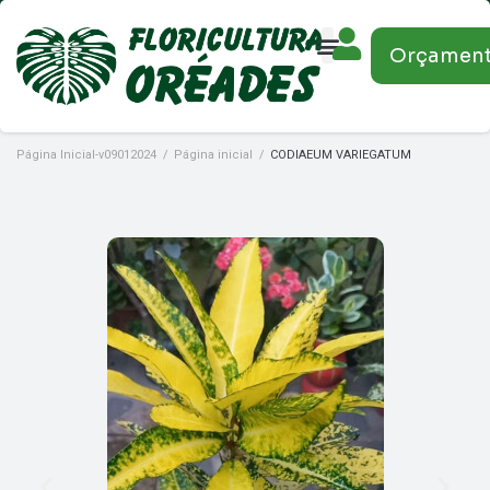
Orçamen
Página Inicial-v09012024
/
Página inicial
/
CODIAEUM VARIEGATUM