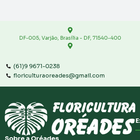
DF-005, Varjão, Brasília - DF, 71540-400
(61)9 9671-0238
floriculturaoreades@gmail.com
E
Sobre a Oréades