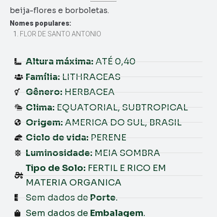
beija-flores e borboletas.
Nomes populares:
FLOR DE SANTO ANTONIO
Altura máxima:
ATÉ 0,40
Família:
LITHRACEAS
Gênero:
HERBACEA
Clima:
EQUATORIAL, SUBTROPICAL
Origem:
AMERICA DO SUL, BRASIL
Ciclo de vida:
PERENE
Luminosidade:
MEIA SOMBRA
Tipo de Solo:
FERTIL E RICO EM
MATERIA ORGANICA
Sem dados de
Porte
.
Sem dados de
Embalagem
.