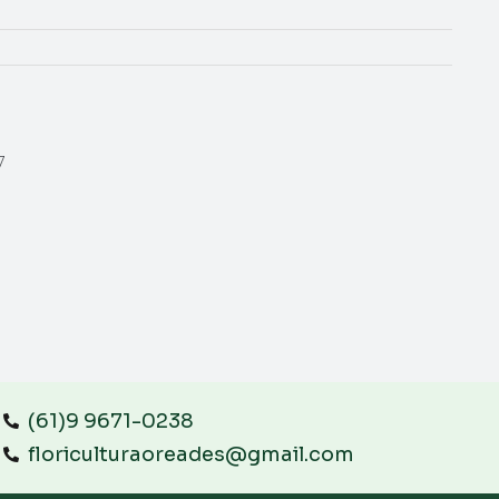
7
(61)9 9671-0238
floriculturaoreades@gmail.com