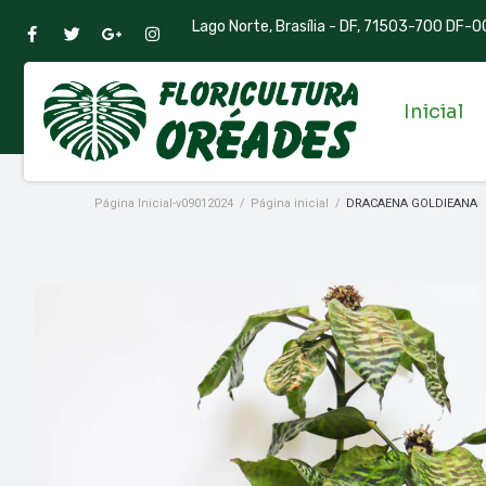
Lago Norte, Brasília - DF, 71503-700 DF-00
Inicial
Página Inicial-v09012024
/
Página inicial
/
DRACAENA GOLDIEANA