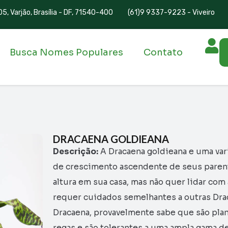
5, Varjão, Brasília - DF, 71540-400
(61)9 9337-9223 - Viveiro
Busca Nomes Populares
Contato
DRACAENA GOLDIEANA
Descrição:
A Dracaena goldieana e uma va
de crescimento ascendente de seus parent
altura em sua casa, mas não quer lidar com
requer cuidados semelhantes a outras Dr
Dracaena, provavelmente sabe que são plan
regas e são tolerantes a uma ampla gama d