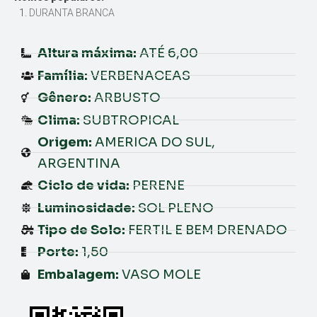
DURANTA BRANCA
Altura máxima:
ATÉ 6,00
Família:
VERBENACEAS
Gênero:
ARBUSTO
Clima:
SUBTROPICAL
Origem:
AMERICA DO SUL,
ARGENTINA
Ciclo de vida:
PERENE
Luminosidade:
SOL PLENO
Tipo de Solo:
FERTIL E BEM DRENADO
Porte:
1,50
Embalagem:
VASO MOLE