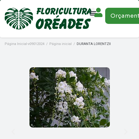
Orçamen
Página Inicial-v09012024
/
Página inicial
/
DURANTA LORENTZII