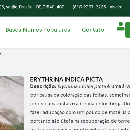
5, Varjão, Brasília - DF, 71540-400
(61)9 9337-9223 - Viveiro
Busca Nomes Populares
Contato
A
ERYTHRINA INDICA PICTA
Descrição:
Erythrina indica picta
é uma árv
por causa da coloração das folhas, semelhan
pelos paisagistas e adorada pelos beija-f
fazer adubação com um pouco de matéria org
portanto são úteis na recuperação de ter
muito expressivo, muito notável, por tant