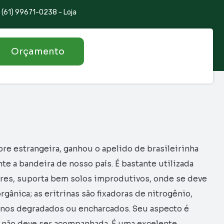
(61) 99671-0238 - Loja
Orçamento
ore estrangeira, ganhou o apelido de brasileirinha
te a bandeira de nosso país. É bastante utilizada
lores, suporta bem solos improdutivos, onde se deve
ânica; as eritrinas são fixadoras de nitrogênio,
renos degradados ou encharcados. Seu aspecto é
o não deve ser acompanhada. É uma excelente