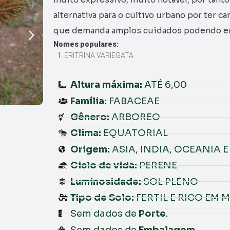
alternativa para o cultivo urbano por ter c
que demanda amplos cuidados podendo ent
Nomes populares:
ERITRINA VARIEGATA
Altura máxima:
ATÉ 6,00
Família:
FABACEAE
Gênero:
ARBOREO
Clima:
EQUATORIAL
Origem:
ASIA, INDIA, OCEANIA 
Ciclo de vida:
PERENE
Luminosidade:
SOL PLENO
Tipo de Solo:
FERTIL E RICO EM
Sem dados de
Porte
.
Sem dados de
Embalagem
.