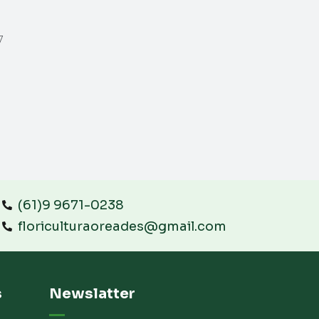
7
(61)9 9671-0238
floriculturaoreades@gmail.com
s
Newslatter