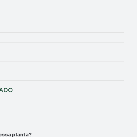
NADO
essa planta?