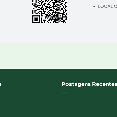
LOCAL C
e
Postagens Recente
s