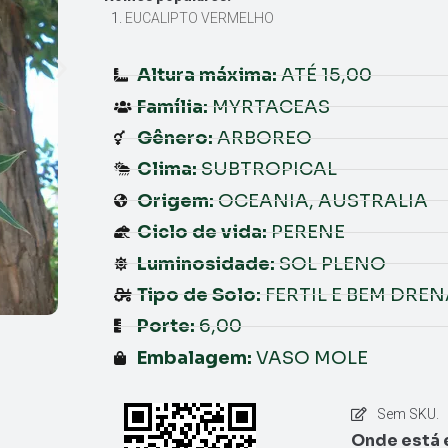
EUCALIPTO VERMELHO
Altura máxima:
ATÉ 15,00
Família:
MYRTACEAS
Gênero:
ARBOREO
Clima:
SUBTROPICAL
Origem:
OCEANIA, AUSTRALIA
Ciclo de vida:
PERENE
Luminosidade:
SOL PLENO
Tipo de Solo:
FERTIL E BEM DRE
Porte:
6,00
Embalagem:
VASO MOLE
Sem SKU.
Onde está 