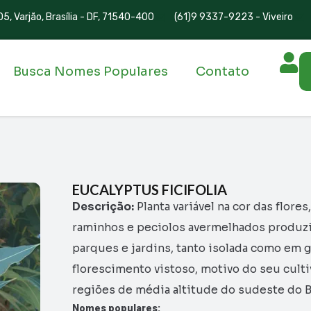
5, Varjão, Brasília - DF, 71540-400
(61)9 9337-9223 - Viveiro
Busca Nomes Populares
Contato
EUCALYPTUS FICIFOLIA
Descrição:
Planta variável na cor das flor
raminhos e peciolos avermelhados produzi
parques e jardins, tanto isolada como em 
florescimento vistoso, motivo do seu culti
regiões de média altitude do sudeste do B
Nomes populares: