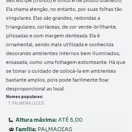
Seu estipe (tronco) é único e de pouco diâmetro.
Ela chama atenção, no entanto, por suas folhas tão
singulares. Elas são grandes, redondas a
triangulares, coriáceas, de cor verde-brilhante,
plissadas e com margem denteada. Ela é
ornamental, sendo mais utilizada e conhecida
decorando ambientes internos bem iluminados,
envasada, como uma folhagem estonteante. Há que
se tomar o cuidado de colocá-la em ambientes
bastante amplos, pois pode facilmente ficar
desproporcional ao local.
Nomes populares:
PALMEIRA LEQUE
Altura máxima:
ATÉ 5,00
Família:
PALMACEAS