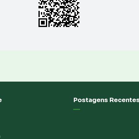
e
Postagens Recente
s