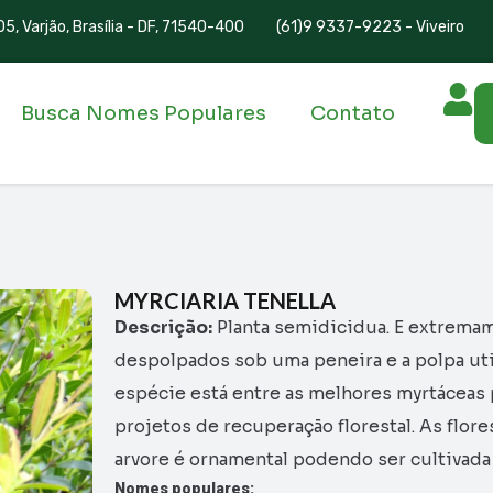
5, Varjão, Brasília - DF, 71540-400
(61)9 9337-9223 - Viveiro
Busca Nomes Populares
Contato
MYRCIARIA TENELLA
Descrição:
Planta semidicidua. E extrema
despolpados sob uma peneira e a polpa util
espécie está entre as melhores myrtáceas p
projetos de recuperação florestal. As flor
arvore é ornamental podendo ser cultivada
Nomes populares: