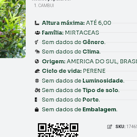
CAMBUI
Altura máxima:
ATÉ 6,00
Família:
MIRTACEAS
Sem dados de
Gênero
.
Sem dados de
Clima
.
Origem:
AMERICA DO SUL, BRASI
Ciclo de vida:
PERENE
Sem dados de
Luminosidade
.
Sem dados de
Tipo de solo
.
Sem dados de
Porte
.
Sem dados de
Embalagem
.
SKU:
1746