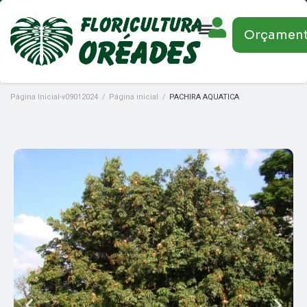
Orçamen
Página Inicial-v09012024
/
Página inicial
/
PACHIRA AQUATICA