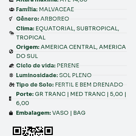
Família:
MALVACEAE
Gênero:
ARBOREO
Clima:
EQUATORIAL, SUBTROPICAL,
TROPICAL
Origem:
AMERICA CENTRAL, AMERICA
DO SUL
Ciclo de vida:
PERENE
Luminosidade:
SOL PLENO
Tipo de Solo:
FERTIL E BEM DRENADO
Porte:
GR TRANC | MED TRANC | 5,00 |
6,00
Embalagem:
VASO | BAG