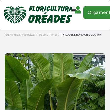
Orçamen
Página Inicial-v09012024
/
Página inicial
/
PHILODENDRON AURICULATUM