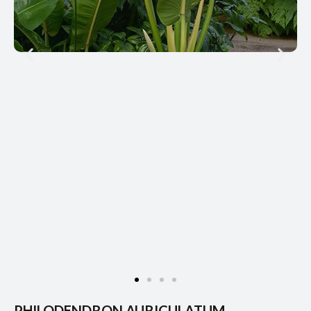
PHILODENDRON AURICULATUM