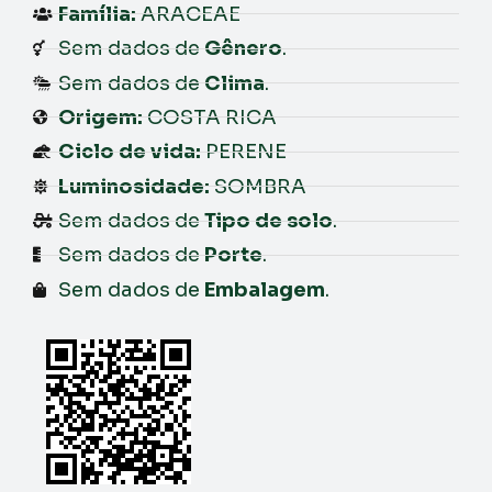
Família:
ARACEAE
Sem dados de
Gênero
.
Sem dados de
Clima
.
Origem:
COSTA RICA
Ciclo de vida:
PERENE
Luminosidade:
SOMBRA
Sem dados de
Tipo de solo
.
Sem dados de
Porte
.
Sem dados de
Embalagem
.