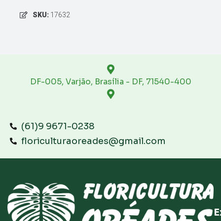
SKU:
17632
DF-005, Varjão, Brasília - DF, 71540-400
(61)9 9671-0238
floriculturaoreades@gmail.com
E