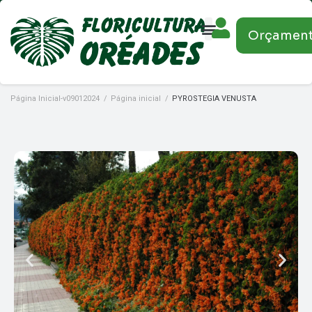
Orçamen
Página Inicial-v09012024
/
Página inicial
/
PYROSTEGIA VENUSTA