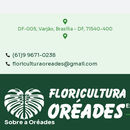
DF-005, Varjão, Brasília - DF, 71540-400
(61)9 9671-0238
floriculturaoreades@gmail.com
E
Sobre a Oréades