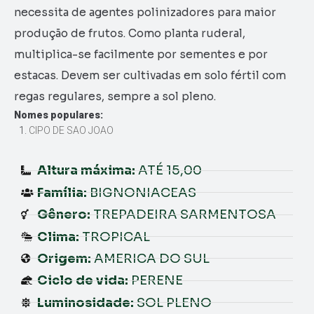
necessita de agentes polinizadores para maior
produção de frutos. Como planta ruderal,
multiplica-se facilmente por sementes e por
estacas. Devem ser cultivadas em solo fértil com
regas regulares, sempre a sol pleno.
Nomes populares:
CIPO DE SAO JOAO
Altura máxima:
ATÉ 15,00
Família:
BIGNONIACEAS
Gênero:
TREPADEIRA SARMENTOSA
Clima:
TROPICAL
Origem:
AMERICA DO SUL
Ciclo de vida:
PERENE
Luminosidade:
SOL PLENO