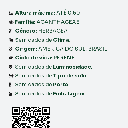
Altura máxima:
ATÉ 0,60
Família:
ACANTHACEAE
Gênero:
HERBACEA
Sem dados de
Clima
.
Origem:
AMERICA DO SUL, BRASIL
Ciclo de vida:
PERENE
Sem dados de
Luminosidade
.
Sem dados de
Tipo de solo
.
Sem dados de
Porte
.
Sem dados de
Embalagem
.