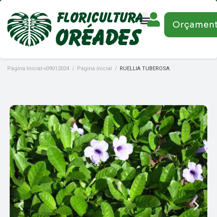
Orçamen
Página Inicial-v09012024
/
Página inicial
/
RUELLIA TUBEROSA