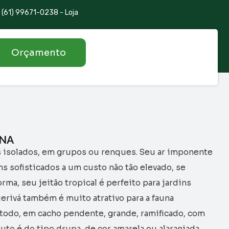
(61) 99671-0238 - Loja
Orçamento
ANA
s isolados, em grupos ou renques. Seu ar imponente
ns sofisticados a um custo não tão elevado, se
ma, seu jeitão tropical é perfeito para jardins
jerivá também é muito atrativo para a fauna
 todo, em cacho pendente, grande, ramificado, com
uto é do tipo drupa, de cor amarela ou alaranjada,