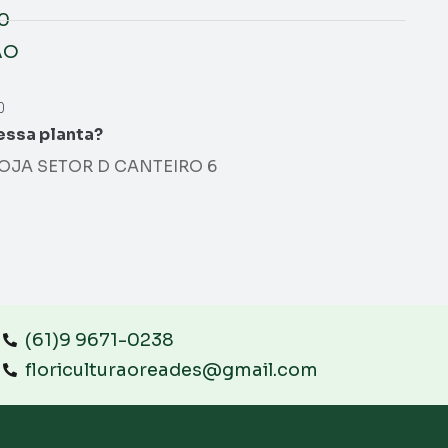
00
AO
0
essa planta?
OJA SETOR D CANTEIRO 6
(61)9 9671-0238
floriculturaoreades@gmail.com