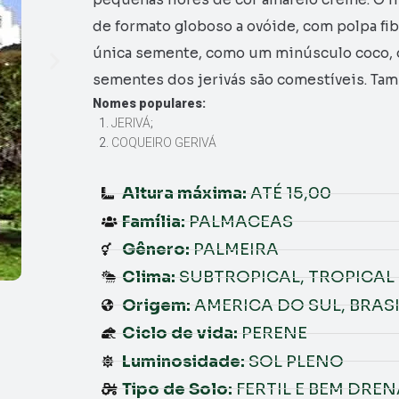
de formato globoso a ovóide, com polpa fi
única semente, como um minúsculo coco, d
sementes dos jerivás são comestíveis. Ta
Nomes populares:
JERIVÁ
;
COQUEIRO GERIVÁ
Altura máxima:
ATÉ 15,00
Família:
PALMACEAS
Gênero:
PALMEIRA
Clima:
SUBTROPICAL, TROPICAL
Origem:
AMERICA DO SUL, BRASI
Ciclo de vida:
PERENE
Luminosidade:
SOL PLENO
Tipo de Solo:
FERTIL E BEM DRE