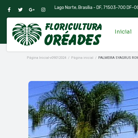
Lago Norte, Brasília - DF, 71503-700 DF-00
Inicial
Página Inicial-v09012024
/
Página inicial
/
PALMEIRA SYAGRUS RO