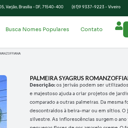
5, Varjão, Brasília - DF, 71540-400
(61)9 9337-9223 - Viveiro
Busca Nomes Populares
Contato
MANZOFFIANA
PALMEIRA SYAGRUS ROMANZOFFI
Descrição:
os jerivás podem ser utilizado
e majestoso ajuda a criar projetos de jardi
comparado a outras palmeiras. Da mesma for
descontraídos à beira-mar ou em sítios. O 
silvestre. As inflorescências surgem o ano
pequenas flores de cor amarelo creme. O fr