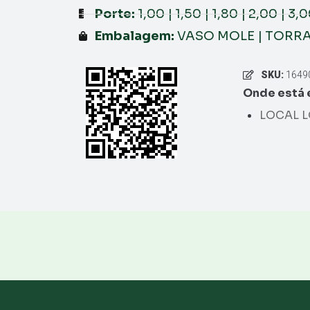
Porte:
1,00 | 1,50 | 1,80 | 2,00 | 3,
Embalagem:
VASO MOLE | TORR
SKU:
1649
Onde está 
LOCAL L