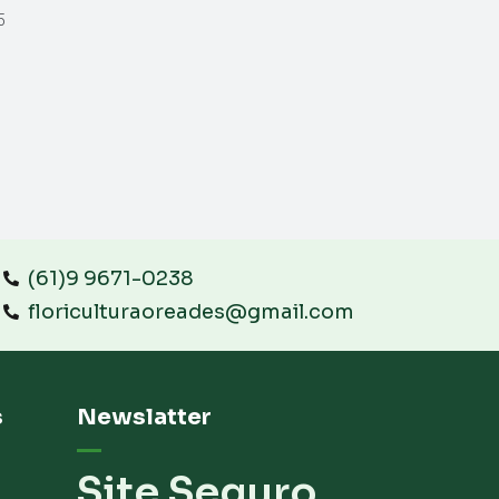
5
(61)9 9671-0238
floriculturaoreades@gmail.com
s
Newslatter
Site Seguro