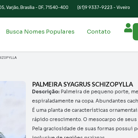
5, Varjão, Brasília - DF, 71540-400
(61)9 9337-9223 - Viveiro
Busca Nomes Populares
Contato
HIZOPYLLA
PALMEIRA SYAGRUS SCHIZOPYLLA
Descrição:
Palmeira de pequeno porte, med
espiraladamente na copa. Abundantes cach
É uma planta de características ornamentai
rápido crescimento. O mesocarpo de seus
Pela graciosidade de suas formas possui po
inclusive de regiões praianas.