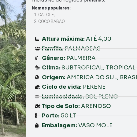
Nomes populares:
CATOLE
;
COCO BABAO
Altura máxima:
ATÉ 4,00
Família:
PALMACEAS
Gênero:
PALMEIRA
Clima:
SUBTROPICAL, TROPICAL
Origem:
AMERICA DO SUL, BRASI
Ciclo de vida:
PERENE
Luminosidade:
SOL PLENO
Tipo de Solo:
ARENOSO
Porte:
50 LT
Embalagem:
VASO MOLE