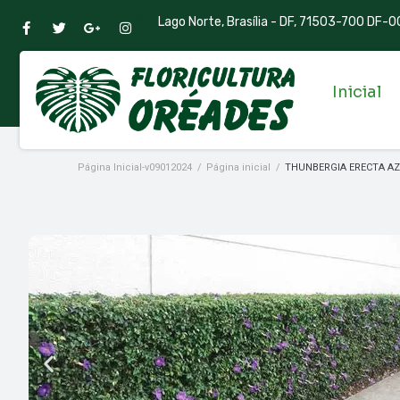
Lago Norte, Brasília - DF, 71503-700 DF-00
Inicial
Página Inicial-v09012024
/
Página inicial
/
THUNBERGIA ERECTA A