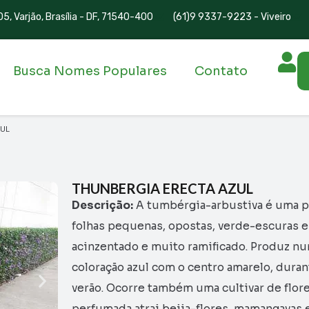
5, Varjão, Brasília - DF, 71540-400
(61)9 9337-9223 - Viveiro
Busca Nomes Populares
Contato
ZUL
THUNBERGIA ERECTA AZUL
Descrição:
A tumbérgia-arbustiva é uma pl
folhas pequenas, opostas, verde-escuras e 
acinzentado e muito ramificado. Produz num
coloração azul com o centro amarelo, dura
verão. Ocorre também uma cultivar de flore
perfumada atrai beija-flores, mamangavas 