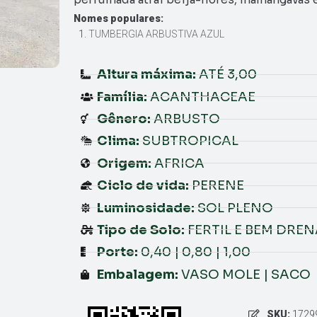
Nomes populares:
TUMBERGIA ARBUSTIVA AZUL
Altura máxima:
ATÉ 3,00
Família:
ACANTHACEAE
Gênero:
ARBUSTO
Clima:
SUBTROPICAL
Origem:
AFRICA
Ciclo de vida:
PERENE
Luminosidade:
SOL PLENO
Tipo de Solo:
FERTIL E BEM DRE
Porte:
0,40 | 0,80 | 1,00
Embalagem:
VASO MOLE | SACO
SKU:
1729