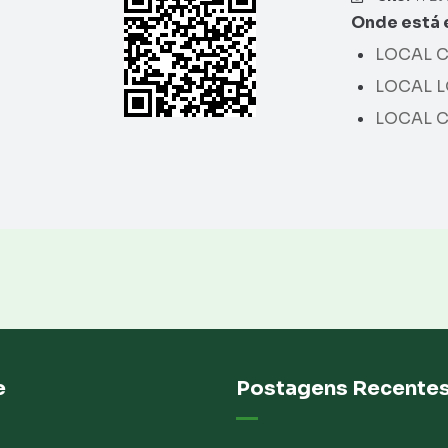
Onde está 
LOCAL C
LOCAL L
LOCAL C
e
Postagens Recente