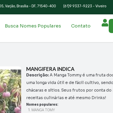
5, Varjão, Brasília - DF, 71540-400
(61)9 9337-9223 - Viveiro
Busca Nomes Populares
Contato
MANGIFERA INDICA
Descrição:
A Manga Tommy é uma fruta doc
uma longa vida útil e de fácil cultivo, sen
chácaras e sítios. Seus frutos por conta 
receitas culinárias e até mesmo Drinks!
Nomes populares:
MANGA TOMY