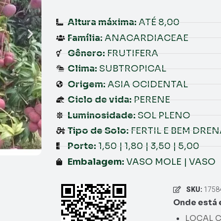
Altura máxima:
ATÉ 8,00
Família:
ANACARDIACEAE
Gênero:
FRUTIFERA
Clima:
SUBTROPICAL
Origem:
ASIA OCIDENTAL
Ciclo de vida:
PERENE
Luminosidade:
SOL PLENO
Tipo de Solo:
FERTIL E BEM DRE
Porte:
1,50 | 1,80 | 3,50 | 5,00
Embalagem:
VASO MOLE | VASO
SKU:
1758
Onde está 
LOCAL C