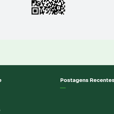
e
Postagens Recente
s