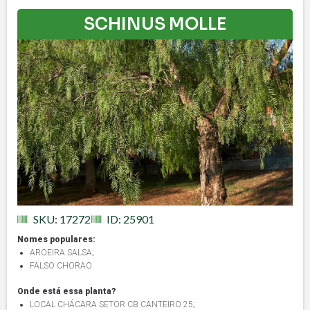
SCHINUS MOLLE
SKU: 17272
ID: 25901
Nomes populares:
AROEIRA SALSA
;
FALSO CHORAO
Onde está essa planta?
LOCAL CHÁCARA SETOR CB CANTEIRO 25
;