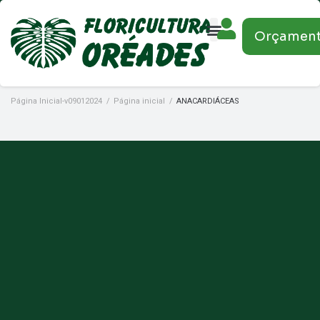
Orçamen
Página Inicial-v09012024
/
Página inicial
/
ANACARDIÁCEAS