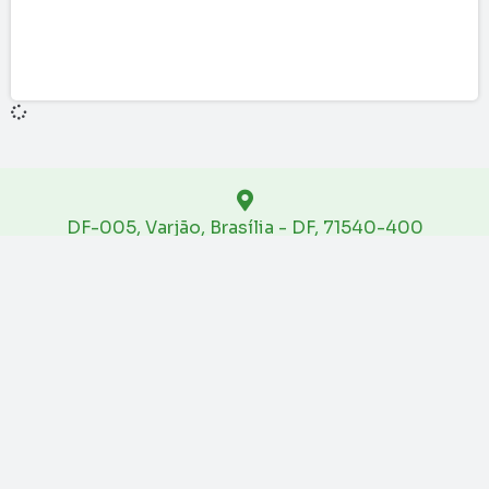
DF-005, Varjão, Brasília - DF, 71540-400
(61)9 9671-0238
floriculturaoreades@gmail.com